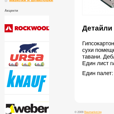
Акценти
Детайли 
Гипсокарто
сухи помеще
тавани. Деб
Един лист ги
Един палет: 
©
2009
Baumarket.bg