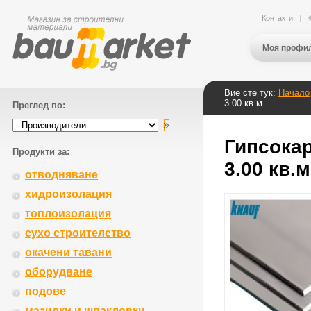
Контакти
Моя профи
Вие сте тук:
Начало
3.00 кв.м.
Преглед по:
Гипсокар
Продукти за:
3.00 кв.м
отводняване
хидроизолация
топлоизолация
сухо строителство
окачени тавани
оборудване
подове
мазилки и шпакловки